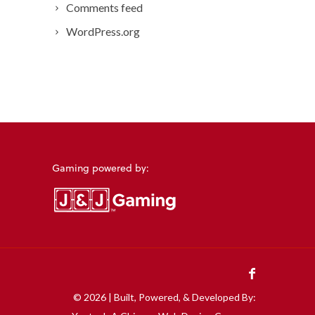
Comments feed
WordPress.org
Gaming powered by:
©️
2026 | Built, Powered, & Developed By: