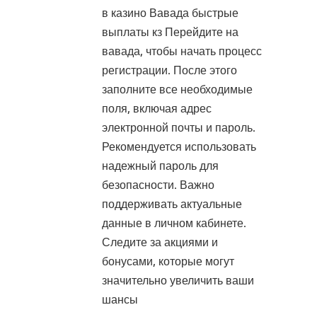
в казино Вавада быстрые
выплаты кз Перейдите на
вавада, чтобы начать процесс
регистрации. После этого
заполните все необходимые
поля, включая адрес
электронной почты и пароль.
Рекомендуется использовать
надежный пароль для
безопасности. Важно
поддерживать актуальные
данные в личном кабинете.
Следите за акциями и
бонусами, которые могут
значительно увеличить ваши
шансы