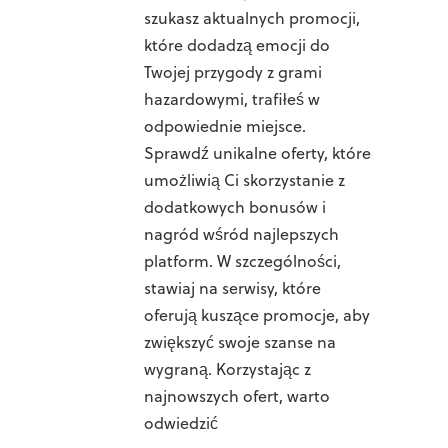
szukasz aktualnych promocji,
które dodadzą emocji do
Twojej przygody z grami
hazardowymi, trafiłeś w
odpowiednie miejsce.
Sprawdź unikalne oferty, które
umożliwią Ci skorzystanie z
dodatkowych bonusów i
nagród wśród najlepszych
platform. W szczególności,
stawiaj na serwisy, które
oferują kuszące promocje, aby
zwiększyć swoje szanse na
wygraną. Korzystając z
najnowszych ofert, warto
odwiedzić