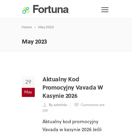
Home
May 2023
May 2023
Aktualny Kod
29
Promocyjny Vavada W
May
Kasynie 2026
By admlnlx
Comments are
Off
Aktualny kod promocyjny
Vavada w kasynie 2026 Jeśli