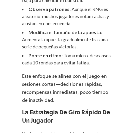
bajo para calentar tu bankroll.
Observa patrones:
Aunque el RNG es
aleatorio, muchos jugadores notan rachas y
ajustan en consecuencia.
Modifica el tamaño de la apuesta:
Aumenta la apuesta gradualmente tras una
serie de pequeñas victorias.
Ponte en ritmo:
Toma micro-descansos
cada 10 rondas para evitar fatiga.
Este enfoque se alinea con el juego en
sesiones cortas—decisiones rápidas,
recompensas inmediatas, poco tiempo
de inactividad.
La Estrategia De Giro Rápido De
Un Jugador