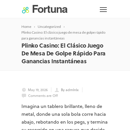
Home
Uncategorized
Plinko Casino: El clásico juego de mesa de golpe rápido
para ganancias instantáneas
Plinko Casino: El Clásico Juego
De Mesa De Golpe Rápido Para
Ganancias Instantáneas
May 19, 2026
By admlnlx
Comments are Off
Imagina un tablero brillante, lleno de
metal, donde una sola bola corre hacia
abajo, rebotando en los pegs, y termina
su recorrido en una ranura que decide