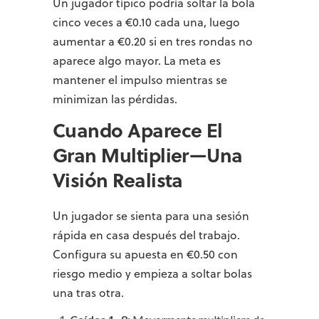
Un jugador típico podría soltar la bola
cinco veces a €0.10 cada una, luego
aumentar a €0.20 si en tres rondas no
aparece algo mayor. La meta es
mantener el impulso mientras se
minimizan las pérdidas.
Cuando Aparece El
Gran Multiplier—Una
Visión Realista
Un jugador se sienta para una sesión
rápida en casa después del trabajo.
Configura su apuesta en €0.50 con
riesgo medio y empieza a soltar bolas
una tras otra.