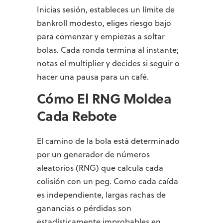
Inicias sesión, estableces un límite de
bankroll modesto, eliges riesgo bajo
para comenzar y empiezas a soltar
bolas. Cada ronda termina al instante;
notas el multiplier y decides si seguir o
hacer una pausa para un café.
Cómo El RNG Moldea
Cada Rebote
El camino de la bola está determinado
por un generador de números
aleatorios (RNG) que calcula cada
colisión con un peg. Como cada caída
es independiente, largas rachas de
ganancias o pérdidas son
estadísticamente improbables en