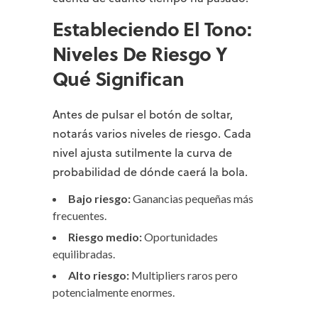
Estableciendo El Tono:
Niveles De Riesgo Y
Qué Significan
Antes de pulsar el botón de soltar,
notarás varios niveles de riesgo. Cada
nivel ajusta sutilmente la curva de
probabilidad de dónde caerá la bola.
Bajo riesgo:
Ganancias pequeñas más
frecuentes.
Riesgo medio:
Oportunidades
equilibradas.
Alto riesgo:
Multipliers raros pero
potencialmente enormes.