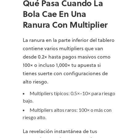
Qué Pasa Cuando La
Bola Cae En Una
Ranura Con Multiplier
La ranura en la parte inferior del tablero
contiene varios multipliers que van
desde 0.2× hasta pagos masivos como
100× o incluso 1,000× tu apuesta si
tienes suerte con configuraciones de
alto riesgo.
Multipliers típicos: 0.5×–10× para riesgo
bajo.
Multipliers altos raros: 100× o más con
riesgo alto.
La revelación instantánea de tus