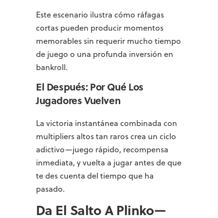
Este escenario ilustra cómo ráfagas
cortas pueden producir momentos
memorables sin requerir mucho tiempo
de juego o una profunda inversión en
bankroll.
El Después: Por Qué Los
Jugadores Vuelven
La victoria instantánea combinada con
multipliers altos tan raros crea un ciclo
adictivo—juego rápido, recompensa
inmediata, y vuelta a jugar antes de que
te des cuenta del tiempo que ha
pasado.
Da El Salto A Plinko—