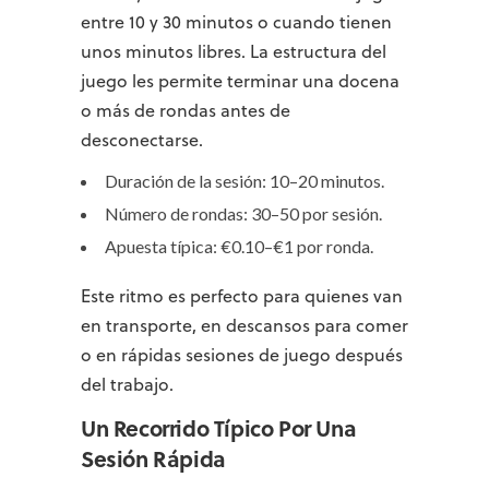
entre 10 y 30 minutos o cuando tienen
unos minutos libres. La estructura del
juego les permite terminar una docena
o más de rondas antes de
desconectarse.
Duración de la sesión: 10–20 minutos.
Número de rondas: 30–50 por sesión.
Apuesta típica: €0.10–€1 por ronda.
Este ritmo es perfecto para quienes van
en transporte, en descansos para comer
o en rápidas sesiones de juego después
del trabajo.
Un Recorrido Típico Por Una
Sesión Rápida