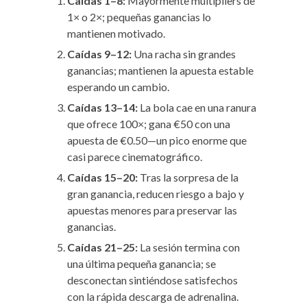
Caídas 1–8:
Mayormente multipliers de
1× o 2×; pequeñas ganancias lo
mantienen motivado.
Caídas 9–12:
Una racha sin grandes
ganancias; mantienen la apuesta estable
esperando un cambio.
Caídas 13–14:
La bola cae en una ranura
que ofrece 100×; gana €50 con una
apuesta de €0.50—un pico enorme que
casi parece cinematográfico.
Caídas 15–20:
Tras la sorpresa de la
gran ganancia, reducen riesgo a bajo y
apuestas menores para preservar las
ganancias.
Caídas 21–25:
La sesión termina con
una última pequeña ganancia; se
desconectan sintiéndose satisfechos
con la rápida descarga de adrenalina.