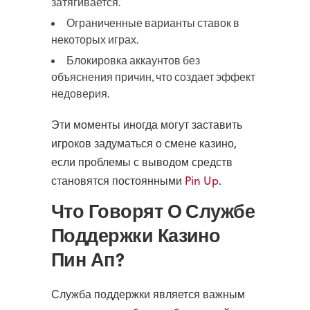
затягивается.
Ограниченные варианты ставок в
некоторых играх.
Блокировка аккаунтов без
объяснения причин, что создает эффект
недоверия.
Эти моменты иногда могут заставить
игроков задуматься о смене казино,
если проблемы с выводом средств
становятся постоянными
Pin Up
.
Что Говорят О Службе
Поддержки Казино
Пин Ап?
Служба поддержки является важным