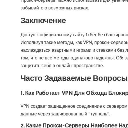
Прокси-серверы можно использовать для увеличе
забывайте о возможных рисках.
Заключение
Доступ к официальному сайту 1хбет без блокировок
Используя такие методы, как VPN, прокси-сервер
наслаждаться азартными играми и ставками без 
том, что не все методы одинаково надежны. Обя
защитить себя в онлайн-пространстве.
Часто Задаваемые Вопросы 
1. Как Работает VPN Для Обхода Блоки
VPN создает защищенное соединение с сервером
данные через зашифрованный “туннель”.
2. Какие Прокси-Серверы Наиболее Н