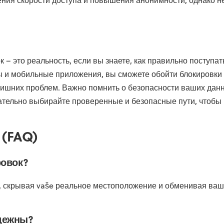
ния скорости доступа и повышения анонимности, однако н
 – это реальность, если вы знаете, как правильно поступат
ы и мобильные приложения, вы сможете обойти блокировки
лишних проблем. Важно помнить о безопасности ваших данн
зательно выбирайте проверенные и безопасные пути, чтобы
(FAQ)
ровок?
, скрывая vaše реальное местоположение и обменивая ва
адежны?