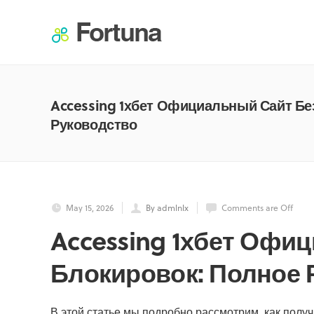
Accessing 1хбет Официальный Сайт Бе
Руководство
May 15, 2026
By admlnlx
Comments are Off
Accessing 1хбет Офи
Блокировок: Полное 
В этой статье мы подробно рассмотрим, как получ