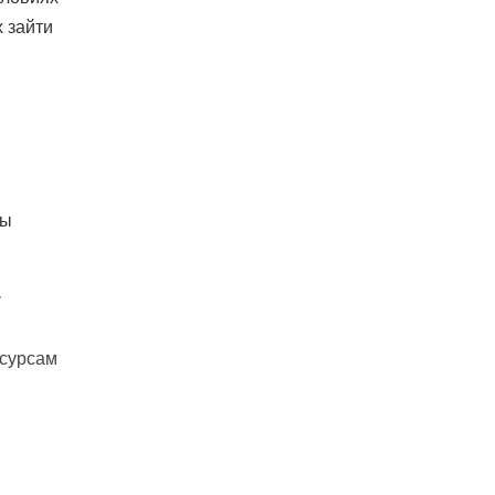
 зайти
ны
.
есурсам