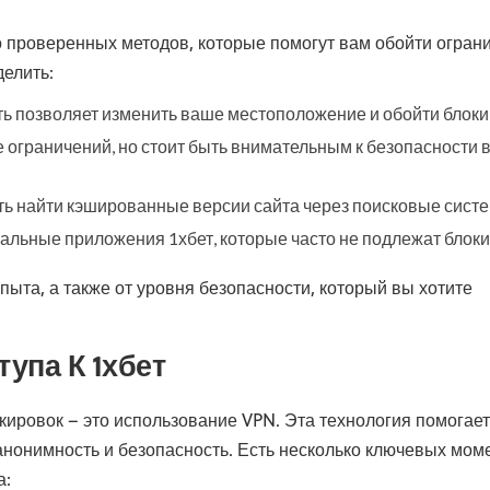
ко проверенных методов, которые помогут вам обойти огран
елить:
ть позволяет изменить ваше местоположение и обойти блоки
е ограничений, но стоит быть внимательным к безопасности
ь найти кэшированные версии сайта через поисковые сист
льные приложения 1хбет, которые часто не подлежат блоки
ыта, а также от уровня безопасности, который вы хотите
упа К 1хбет
ировок – это использование VPN. Эта технология помогае
нонимность и безопасность. Есть несколько ключевых мом
а: