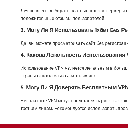
Лучше всего выбирать платные прокси-серверы с
положительные отзывы пользователей.
3. Могу Ли Я Использовать 1хбет Без Р
Да, вы можете просматривать сайт без регистрации
4. Какова Легальность Использования 
Использование VPN является легальным в больши
страны относительно азартных игр.
5. Могу Ли Я Доверять Бесплатным VP
Бесплатные VPN могут представлять риск, так к
третьим лицам. Рекомендуется использовать про