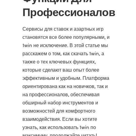
Профессионалов
Сервисы для ставок и азартных игр
становятся все более популярными, и
1win не исключение. В этой статье мы
расскажем о том, как скачать 1win, а
также о тех ключевых функциях,
которые сделают ваш опыт более
эффективным и удобным. Платформа
ориентирована как на новичков, так и
на профессионалов, обеспечивая
обширный набор инструментов и
возможностей для комфортного
взаимодействия. Если вы хотите
узнать, как использовать 1win по
максимуму, продолжайте читать!